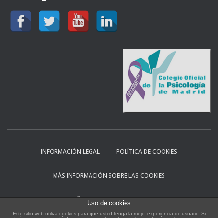
INFORMACIÓN LEGAL
POLÍTICA DE COOKIES
MÁS INFORMACIÓN SOBRE LAS COOKIES
DISEÑADO POR JLS DESARROLLO WEB
Uso de cookies
Esta web usa cookies para mejorar tu experiencia.
X
Este sitio web utiliza cookies para que usted tenga la mejor experiencia de usuario. Si