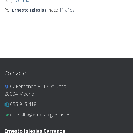
etc.)
Leer más…
Por
Ernesto Iglesias
, hace
11 años
Contacto
C/ Fernando VI 17 3º Dcha.
28004 Madrid
655 915 418
consulta@ernestoiglesias.es
Ernesto Iglesias Carranza