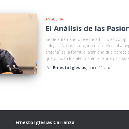
ANGUSTIA
El Análisis de las Pasio
Sé de antemano que este articulo es complic
colegas. No obstante, intenta leerlo. «La an
engaña” es la fórmula lacaniana que parece s
que ocupan los afectos en la teoría psicoanal
Por
Ernesto Iglesias
, hace
11 años
Ernesto Iglesias Carranza