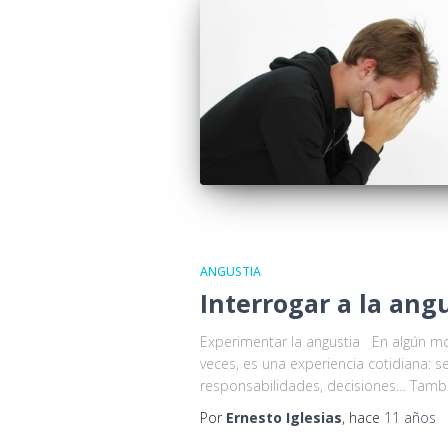
ANGUSTIA
Interrogar a la ang
Experimentar la angustia En algún mo
veces, es una experiencia cotidiana: s
responsabilidades, decisiones… Tambi
Por
Ernesto Iglesias
, hace
11 años