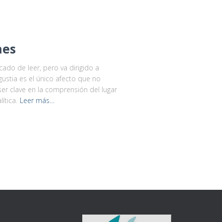
nes
ado de leer, pero va dirigido a
gustia es el único afecto que no
er clave en la comprensión del lugar
ítica.
Leer más…