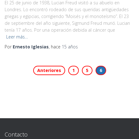
El 25 de junio de 1938, Lucian Freud visitó a su abuelo en
Londres. Lo encontró rodeado de sus queridas antigüedades
griegas y egipcias, corrigiendo “Moisés y el monoteísmo”. El 23
de septiembre del año siguiente, Sigmund Freud murió. Lucian
tenía 17 años. Por una operación debida al cáncer que
Leer más…
Por
Ernesto Iglesias
, hace
15 años
Paginación
Anteriores
1
5
6
de
entradas
Contacto