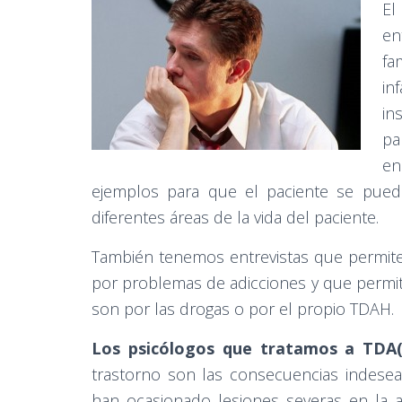
E
en
fa
in
in
pa
en
ejemplos para que el paciente se pueda
diferentes áreas de la vida del paciente.
También tenemos entrevistas que permite
por problemas de adicciones y que permite
son por las drogas o por el propio TDAH.
Los psicólogos que tratamos a TDA(
trastorno son las consecuencias indese
han ocasionado lesiones severas en la a