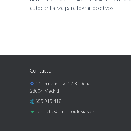
autoconfianza para lograr objetivos.
Contacto
C/ Fernando VI 17 3º Dcha.
28004 Madrid
655 915 418
consulta@ernestoiglesias.es