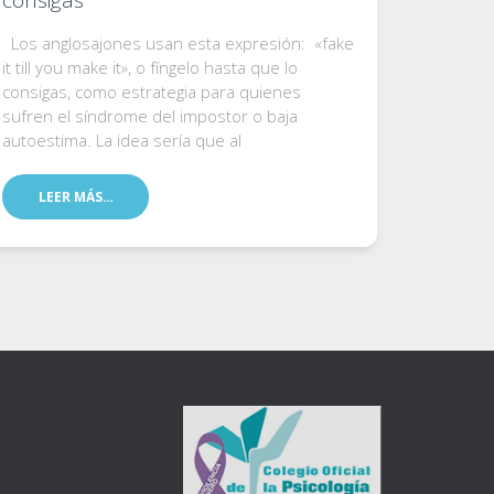
Los anglosajones usan esta expresión: «fake
it till you make it», o fíngelo hasta que lo
consigas, como estrategia para quienes
sufren el síndrome del impostor o baja
autoestima. La idea sería que al
LEER MÁS…