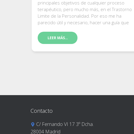
principales objetivos de cualquier proceso
terapéutico, pero mucho más, en el Trastorno
Limite de la Personalidad. Por eso me ha
parecido útil y necesario, hacer una guía que
LEER MÁS…
Contacto
C/ Fernando VI 17 3º Dcha.
28004 Madrid