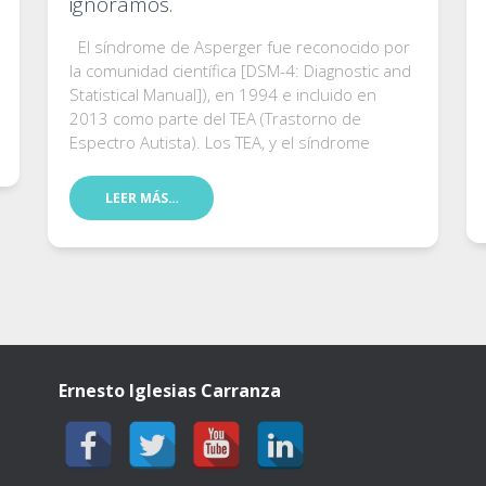
ignoramos.
El síndrome de Asperger fue reconocido por
la comunidad científica [DSM-4: Diagnostic and
Statistical Manual]), en 1994 e incluido en
2013 como parte del TEA (Trastorno de
Espectro Autista). Los TEA, y el síndrome
LEER MÁS…
Ernesto Iglesias Carranza